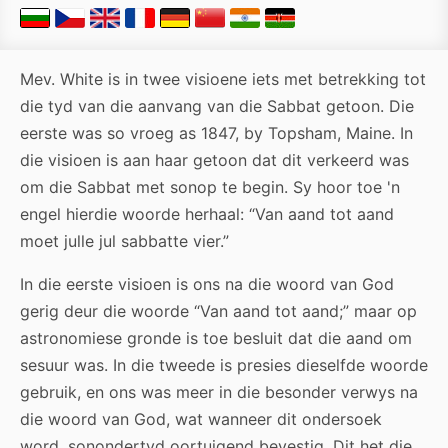
Mev. White is in twee visioene iets met betrekking tot
die tyd van die aanvang van die Sabbat getoon. Die
eerste was so vroeg as 1847, by Topsham, Maine. In
die visioen is aan haar getoon dat dit verkeerd was
om die Sabbat met sonop te begin. Sy hoor toe 'n
engel hierdie woorde herhaal: “Van aand tot aand
moet julle jul sabbatte vier.”
In die eerste visioen is ons na die woord van God
gerig deur die woorde “Van aand tot aand;” maar op
astronomiese gronde is toe besluit dat die aand om
sesuur was. In die tweede is presies dieselfde woorde
gebruik, en ons was meer in die besonder verwys na
die woord van God, wat wanneer dit ondersoek
word, sonondertyd oortuigend bevestig. Dit het die